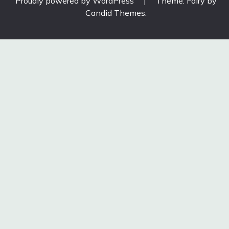
Proudly powered by WordPress
|
Theme: Fairy by
Candid Themes
.